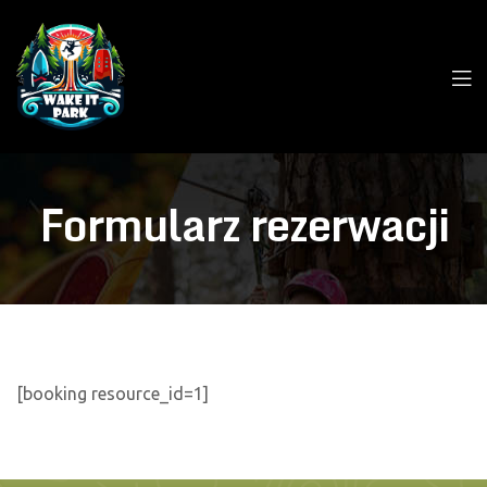
Formularz rezerwacji
[booking resource_id=1]