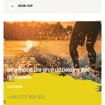
DESKI SUP
Informacje dla grup udzielamy pod
numerem:
ZADZWOŃ
+(48) 575 909 912