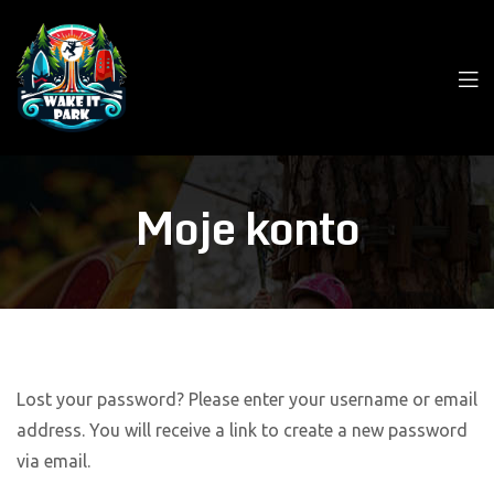
Moje konto
Lost your password? Please enter your username or email
address. You will receive a link to create a new password
via email.