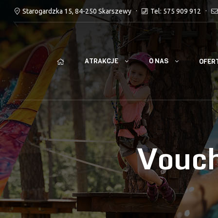
Starogardzka 15, 84-250 Skarszewy
Tel: 575 909 912
ATRAKCJE
O NAS
OFER
Vouch