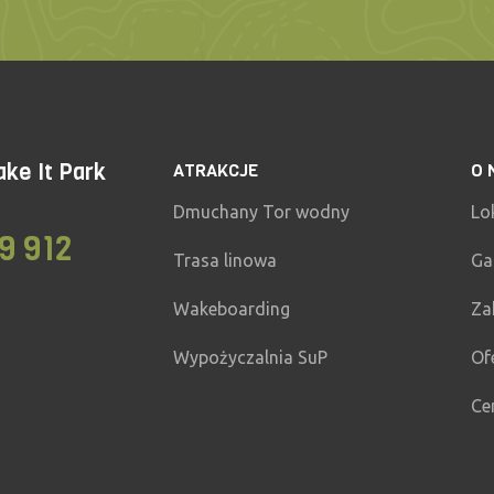
ke It Park
ATRAKCJE
O 
Dmuchany Tor wodny
Lo
9 912
Trasa linowa
Ga
Wakeboarding
Za
Wypożyczalnia SuP
Of
Ce